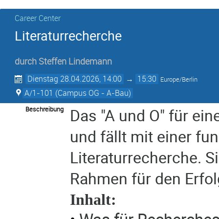
Career Center
Literaturrecherche
durch
Steffen Lindemann
Dienstag 28.04.2026, 14:00
→
15:30
Europe/Berlin
A/1-101 (Campus OG - A-Bau)
Beschreibung
Das "A und O" für ein
und fällt mit einer fu
Literaturrecherche. 
Rahmen für den Erfol
Inhalt: