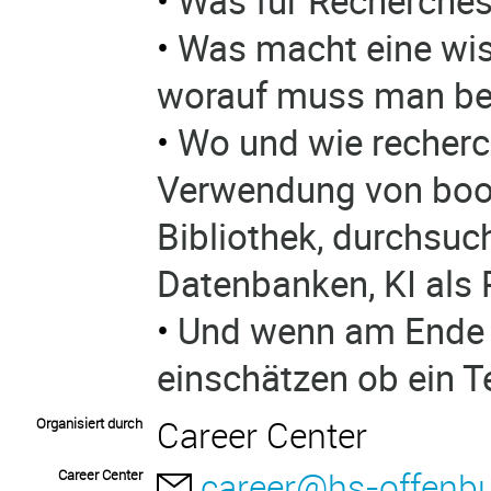
•
Was für Recherchest
•
Was macht eine wis
worauf muss man bei
•
Wo und wie recherch
Verwendung von bool
Bibliothek, durchsuc
Datenbanken, KI als 
•
Und wenn am Ende n
einschätzen ob ein Te
Career Center
Organisiert durch
career@hs-offenbu
Career Center