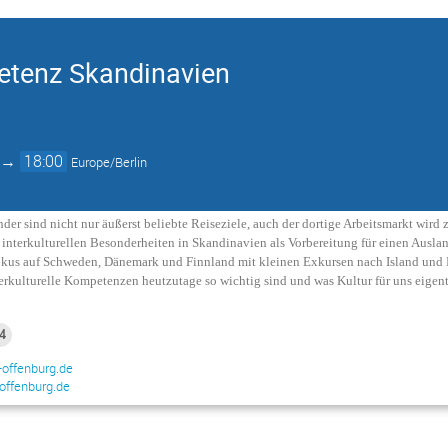
petenz Skandinavien
→
18:00
Europe/Berlin
er sind nicht nur äußerst beliebte Reiseziele, auch der dortige Arbeitsmarkt wird
t interkulturellen Besonderheiten in Skandinavien als Vorbereitung für einen Ausl
kus auf Schweden, Dänemark und Finnland mit kleinen Exkursen nach Island und 
erkulturelle Kompetenzen heutzutage so wichtig sind und was Kultur für uns eigent
4
offenburg.de
offenburg.de