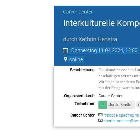
Career Center
Interkulturelle Kom
durch
Kathrin Henstra
Donnerstag 11.04.2024, 12:00
online
Beschreibung
Die skandinavischen Länd
beschäftigen wir uns mi
Wir legen besonderen Fo
mit der Frage, warum int
Organisiert durch
Career Center
Teilnehmer
Joelle Kindle
+
Career Center
rebecca.spaeth@hs-
doerte.roessler@hs-