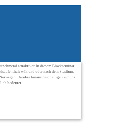
 zunehmend attraktiver. In diesem Blockseminar
andsaufenthalt während oder nach dem Studium.
Norwegen. Darüber hinaus beschäftigen wir uns
lich bedeutet.