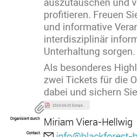
auszutauschen und vo
profitieren. Freuen S
und informative Veran
interdisziplinär info
Unterhaltung sorgen.
Als besonderes Highl
zwei Tickets für die 
dabei und sichern Sie
2024-04-25 Einladung+Agenda.pdf
Miriam Viera-Hellwig
Organisiert durch
info@blackforest-
Contact