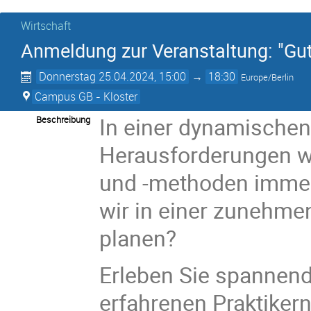
Wirtschaft
Anmeldung zur Veranstaltung: "Gut
Donnerstag 25.04.2024, 15:00
→
18:30
Europe/Berlin
Campus GB - Kloster
In einer dynamischen
Beschreibung
Herausforderungen w
und -methoden immer
wir in einer zunehm
planen?
Erleben Sie spannend
erfahrenen Praktikern