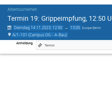
Arbeitssicherheit
Termin 19: Grippeimpfung, 12:50 U
Dienstag 14.11.2023, 12:50
→
13:00
Europe/Berlin
A/1-101 (Campus OG - A-Bau)
Anmeldung
Termin