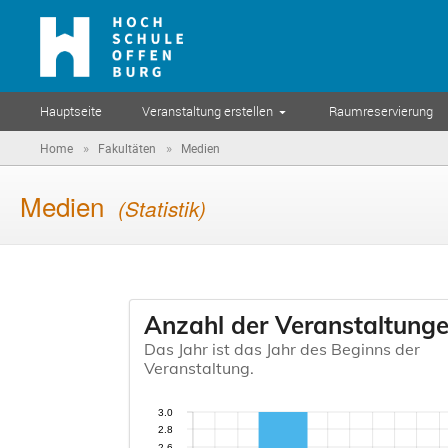
Hauptseite
Veranstaltung erstellen
Raumreservierung
»
»
Home
Fakultäten
Medien
Medien
(Statistik)
Anzahl der Veranstaltung
Das Jahr ist das Jahr des Beginns der
Veranstaltung.
3.0
2.8
2.6