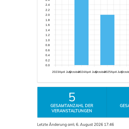
2.4
2.2
2.0
1.8
1.6
1.4
1.2
1.0
0.8
0.6
0.4
0.2
0.0
2023
April
July
October
2024
April
July
October
2025
April
July
Octo
5
GESAMTANZAHL DER
GES
VERANSTALTUNGEN
Letzte Änderung am\:
6. August 2026 17:46