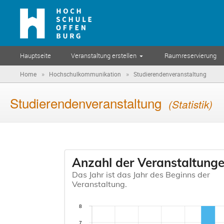
Hauptseite
Veranstaltung erstellen
Raumreservierung
»
»
Home
Hochschulkommunikation
Studierendenveranstaltung
Studierendenveranstaltung
(Statistik)
Anzahl der Veranstaltung
Das Jahr ist das Jahr des Beginns der
Veranstaltung.
8
7